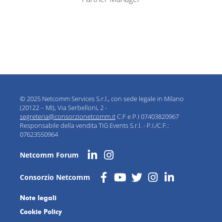
© 2025 Netcomm Services S.r.l., con sede legale in Milano
(20122 – MI), Via Serbelloni, 2 -
segreteria@consorzionetcomm.it
C.F e P.I 07403820967
Responsabile della vendita TIG Events S.r.l. - P.I./C.F.:
07623550964
Netcomm Forum
Consorzio Netcomm
Note legali
Cookie Policy