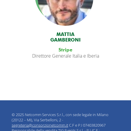
MATTIA
GAMBERONI
Stripe
Direttore Generale Italia e Iberia
© 2025 Netcomm Services S.r.l., con sede legale in Milano
(20122 – MI), Via Serbelloni, 2 -
segreteria@consorzionetcomm.it
C.F e P.I 07403820967
Responsabile della vendita TIG Events S.r.l. - P.I./C.F.: