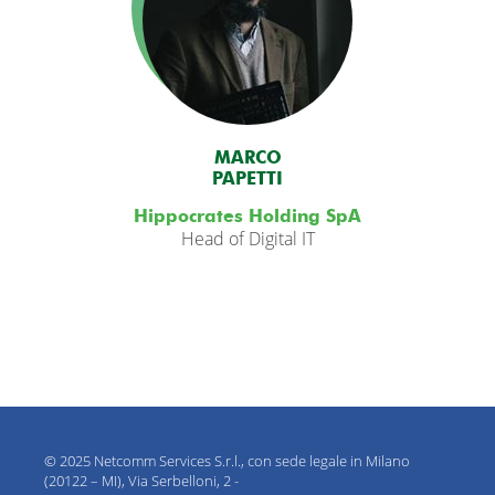
MARCO
PAPETTI
Hippocrates Holding SpA
Head of Digital IT
© 2025 Netcomm Services S.r.l., con sede legale in Milano
(20122 – MI), Via Serbelloni, 2 -