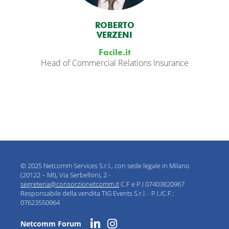
ROBERTO
VERZENI
Facile.it
Head of Commercial Relations Insurance
© 2025 Netcomm Services S.r.l., con sede legale in Milano
(20122 – MI), Via Serbelloni, 2 -
segreteria@consorzionetcomm.it
C.F e P.I 07403820967
Responsabile della vendita TIG Events S.r.l. - P.I./C.F.:
07623550964
Netcomm Forum