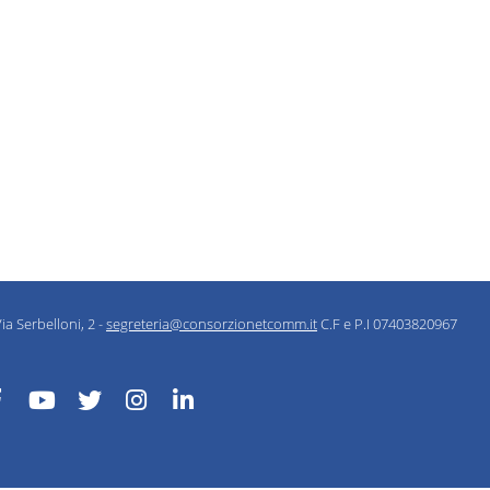
ia Serbelloni, 2 -
segreteria@consorzionetcomm.it
C.F e P.I 07403820967