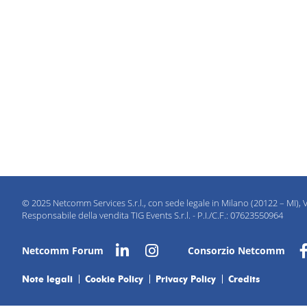
© 2025 Netcomm Services S.r.l., con sede legale in Milano (20122 – MI), V
Responsabile della vendita TIG Events S.r.l. - P.I./C.F.: 07623550964
Netcomm Forum
Consorzio Netcomm
Note legali
Cookie Policy
Privacy Policy
Credits