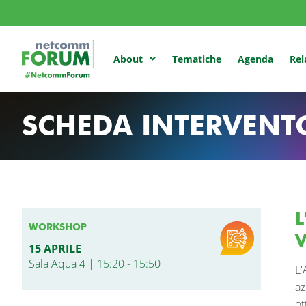
Tematiche
Agenda
Rel
About
SCHEDA INTERVENT
L
WORKSHOP
V
15 APRILE
Sala Aqua 4 | 15:20 - 15:50
L'
az
ot