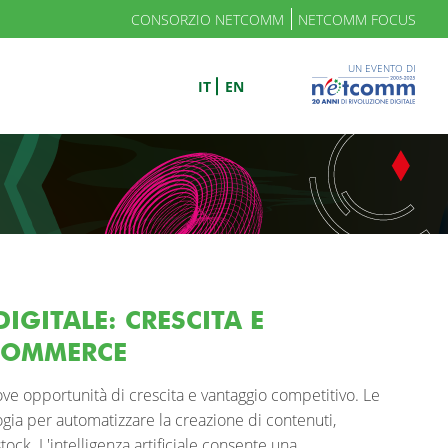
CONSORZIO NETCOMM
NETCOMM FOCUS
UN EVENTO DI
IT
EN
IGITALE: CRESCITA E
-COMMERCE
uove opportunità di crescita e vantaggio competitivo. Le
ia per automatizzare la creazione di contenuti,
ock. L'intelligenza artificiale consente una