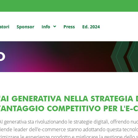
atori
Sponsor
Press
Ed. 2024
Info
O
'AI GENERATIVA NELLA STRATEGIA D
ANTAGGIO COMPETITIVO PER L'E
AI generativa sta rivoluzionando le strategie digitali, offrendo n
iende leader dell’e-commerce stanno adottando questa tecnolog
timizzare le esperienze prodotto e migliorare la gestione dello st