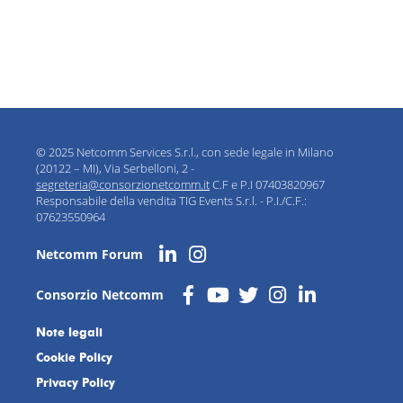
© 2025 Netcomm Services S.r.l., con sede legale in Milano
(20122 – MI), Via Serbelloni, 2 -
segreteria@consorzionetcomm.it
C.F e P.I 07403820967
Responsabile della vendita TIG Events S.r.l. - P.I./C.F.:
07623550964
Netcomm Forum
Consorzio Netcomm
Note legali
Cookie Policy
Privacy Policy