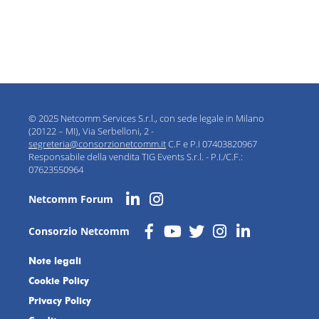
© 2025 Netcomm Services S.r.l., con sede legale in Milano
(20122 – MI), Via Serbelloni, 2 -
segreteria@consorzionetcomm.it
C.F e P.I 07403820967
Responsabile della vendita TIG Events S.r.l. - P.I./C.F.:
07623550964
Netcomm Forum
Consorzio Netcomm
Note legali
Cookie Policy
Privacy Policy