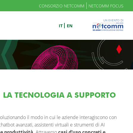
CONSORZIO NETCOMM
NETCOMM FOCUS
UN EVENTO DI
IT
EN
: LA TECNOLOGIA A SUPPORTO
voluzionando il modo in cui le aziende interagiscono con
atbot avanzati, assistenti virtuali e strumenti di AI
e produttività
. Attraverso
casi d’uso concreti e