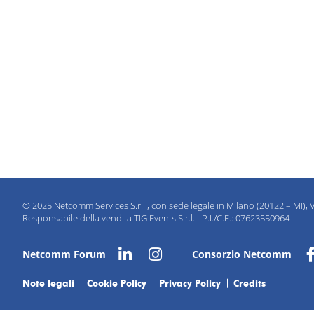
© 2025 Netcomm Services S.r.l., con sede legale in Milano (20122 – MI), V
Responsabile della vendita TIG Events S.r.l. - P.I./C.F.: 07623550964
Netcomm Forum
Consorzio Netcomm
Note legali
Cookie Policy
Privacy Policy
Credits