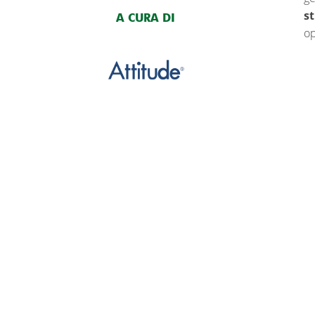
st
A CURA DI
op