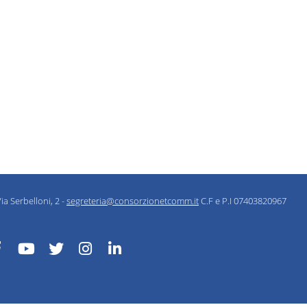
ia Serbelloni, 2 -
segreteria@consorzionetcomm.it
C.F e P.I 07403820967