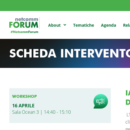
Tematiche
Agenda
Rel
About
SCHEDA INTERVENT
I
WORKSHOP
D
16 APRILE
Sala Ocean 3 | 14:40 - 15:10
L’
cl
ge