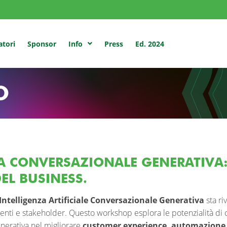
atori
Sponsor
Press
Ed. 2024
Info
O
A CONVERSAZIONALE GENERATIVA
EL BUSINESS.
Intelligenza Artificiale Conversazionale Generativa
sta ri
ienti e stakeholder. Questo workshop esplora le potenzialità di ch
nerativa nel migliorare
customer experience, automazione 