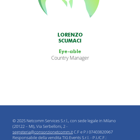
LORENZO
SCUMACI
Eye-able
Country Manager
© 2025 Netcomm Services S.r.l., con sede legale in Milano
(20122 – MI), Via Serbelloni, 2 -
segreteria@consorzionetcomm.it
C.F e P.I 07403820967
Responsabile della vendita TIG Events S.r.l. - P.I./C.F.: