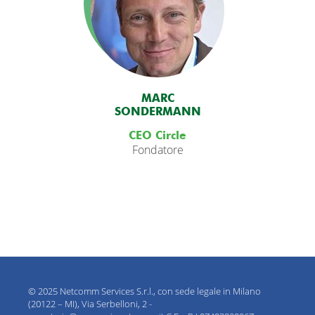
MARC
SONDERMANN
CEO Circle
Fondatore
© 2025 Netcomm Services S.r.l., con sede legale in Milano
(20122 – MI), Via Serbelloni, 2 -