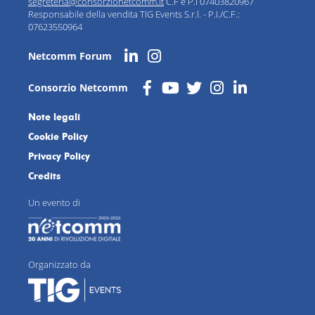
segreteria@consorzionetcomm.it
C.F e P.I 07403820967
Responsabile della vendita TIG Events S.r.l. - P.I./C.F.:
07623550964
Netcomm Forum
Consorzio Netcomm
Note legali
Cookie Policy
Privacy Policy
Credits
Un evento di
Organizzato da