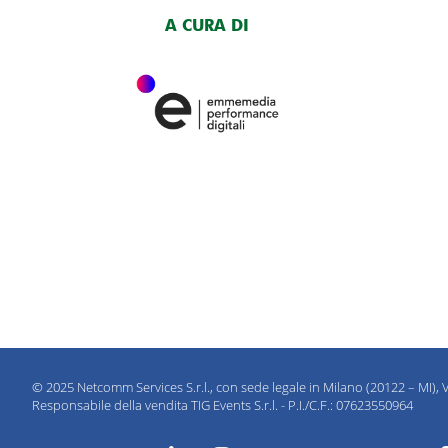
A CURA DI
© 2025 Netcomm Services S.r.l., con sede legale in Milano (20122 – MI), V
Responsabile della vendita TIG Events S.r.l. - P.I./C.F.: 07623550964