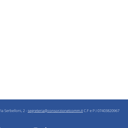
ia Serbelloni, 2 -
segreteria@consorzionetcomm.it
C.F e P.I 07403820967