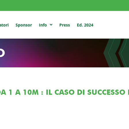
atori
Sponsor
Press
Ed. 2024
Info
O
A 1 A 10M : IL CASO DI SUCCESS