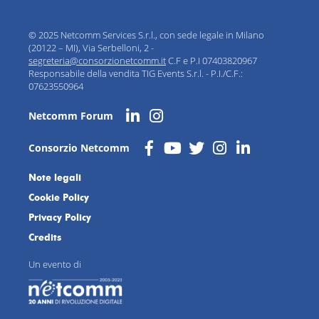
© 2025 Netcomm Services S.r.l., con sede legale in Milano
(20122 – MI), Via Serbelloni, 2 -
segreteria@consorzionetcomm.it
C.F e P.I 07403820967
Responsabile della vendita TIG Events S.r.l. - P.I./C.F.:
07623550964
Netcomm Forum
Consorzio Netcomm
Note legali
Cookie Policy
Privacy Policy
Credits
Un evento di