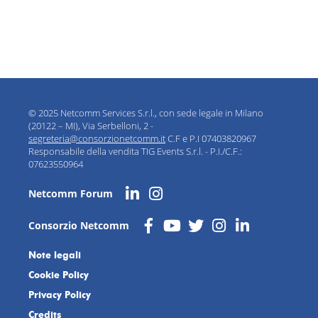
© 2025 Netcomm Services S.r.l., con sede legale in Milano
(20122 – MI), Via Serbelloni, 2 -
segreteria@consorzionetcomm.it
C.F e P.I 07403820967
Responsabile della vendita TIG Events S.r.l. - P.I./C.F.:
07623550964
Netcomm Forum
Consorzio Netcomm
Note legali
Cookie Policy
Privacy Policy
Credits