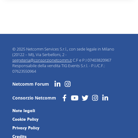
© 2025 Netcomm Services S.r.l., con sede legale in Milano
(20122 – MI), Via Serbelloni, 2 -
segreteria@consorzionetcomm.it
C.F e P.I 07403820967
Responsabile della vendita TIG Events S.r.l. - P.I./C.F.:
07623550964
Netcomm Forum
Consorzio Netcomm
Note legali
Cookie Policy
Privacy Policy
Credits