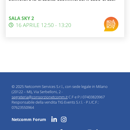
SALA SKY 2
16 APRILE 12:50 - 13:20
© 2025 Netcomm Services S.r.l., con sede legale in Milano
(20122 – MI), Via Serbelloni, 2 -
segreteria@consorzionetcomm.it
C.F e P.I 07403820967
Responsabile della vendita TIG Events S.r.l. - P.I./C.F.:
07623550964
Netcomm Forum