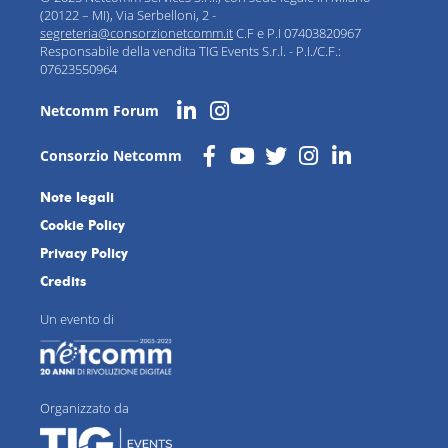
(20122 – MI), Via Serbelloni, 2 -
segreteria@consorzionetcomm.it
C.F e P.I 07403820967
Responsabile della vendita TIG Events S.r.l. - P.I./C.F.:
07623550964
Netcomm Forum
Consorzio Netcomm
Note legali
Cookie Policy
Privacy Policy
Credits
Un evento di
Organizzato da