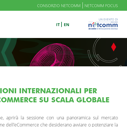
CONSORZIO NETCOMM
NETCOMM FOCUS
UN EVENTO DI
IT
EN
IZIONI INTERNAZIONALI PER
ECOMMERCE SU SCALA GLOBALE
iane, aprirà la sessione con una panoramica sul mercato
liane dell’eCommerce che desiderano avviare o potenziare la