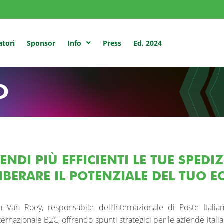
atori
Sponsor
Press
Ed. 2024
Info
O
ENDI PIÙ EFFICIENTI LE TUE SPED
IBERARE IL POTENZIALE DEL TUO 
n Van Roey, responsabile dell’Internazionale di Poste Ital
ternazionale B2C, offrendo spunti strategici per le aziende ita