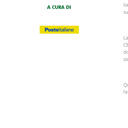
lo
A CURA DI
su
La
CE
do
so
Qu
l’