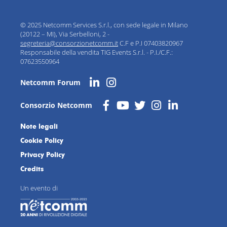
© 2025 Netcomm Services S.r.l., con sede legale in Milano
(20122 – MI), Via Serbelloni, 2 -
segreteria@consorzionetcomm.it
C.F e P.I 07403820967
Responsabile della vendita TIG Events S.r.l. - P.I./C.F.:
07623550964
Netcomm Forum
Consorzio Netcomm
Note legali
Cookie Policy
Privacy Policy
Credits
Un evento di